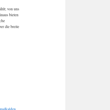
hlt; von uns
inaus bieten
che
er die breite
malkalden