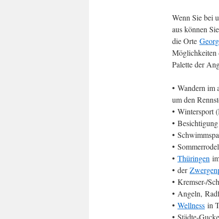
Wenn Sie bei u
aus können Sie
die Orte
Georg
Möglichkeiten d
Palette der An
• Wandern im 
um den Rennstei
• Wintersport 
• Besichtigung
• Schwimmspaß
• Sommerrodel
•
Thüringen
im
• der
Zwergen
• Kremser-/Schl
• Angeln, Rad
•
Wellness
in T
• Städte-Gucke