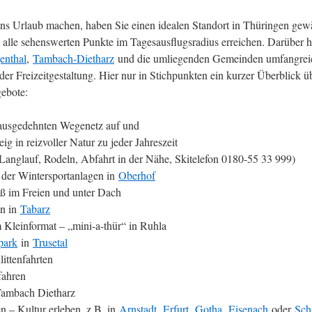
ns Urlaub machen, haben Sie einen idealen Standort in Thüringen gewä
 alle sehenswerten Punkte im Tagesausflugsradius erreichen. Darüber h
enthal
,
Tambach-Dietharz
und die umliegenden Gemeinden umfangrei
er Freizeitgestaltung. Hier nur in Stichpunkten ein kurzer Überblick üb
gebote:
ausgedehnten Wegenetz auf und
g in reizvoller Natur zu jeder Jahreszeit
(Langlauf, Rodeln, Abfahrt in der Nähe, Skitelefon 0180-55 33 999)
 der Wintersportanlagen in
Oberhof
 im Freien und unter Dach
n in
Tabarz
 Kleinformat – „mini-a-thür“ in Ruhla
park
in
Trusetal
ittenfahrten
fahren
ambach Dietharz
n – Kultur erleben, z.B. in
Arnstadt
,
Erfurt
,
Gotha
,
Eisenach
oder
Sch