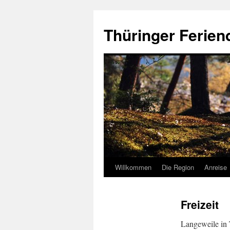
Zum
Inhalt
Thüringer Ferien
springen
Willkommen
Die Region
Anreise
Freizeit
Langeweile in 